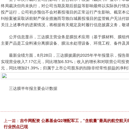
终局裁决但尚未执行，对公司当期及期后损益等影响最终以实际执行情
投产运行，公司初步预估不会对募投项目的正常运行产生影响。截至本
纠纷案被采取诉前财产保全措施而导致白城募投项目的监管账户无法付
关注上述事件的进展情况，将根据有关规定及时履行信息披露义务，敬
公开信息显示，三达膜主营业务是膜技术应用（基于膜材料、膜组件
主要产品是工业料液分离膜设备、膜法水处理设备、环境工程、备件及
最新业绩方面，8月28日，三达膜披露的2025年半年报显示，报告
实现营业收入7.17亿元，同比增加6.53%；收入的增长和对联营公司投
元，同比增加21.39%；归属于上市公司股东的扣除非经常性损益的净利润为
三达膜半年报主要会计数据
上一篇：
吉牛网配资 公募基金Q2增配军工，“含航量”最高的航空航天E
行业拐点已现