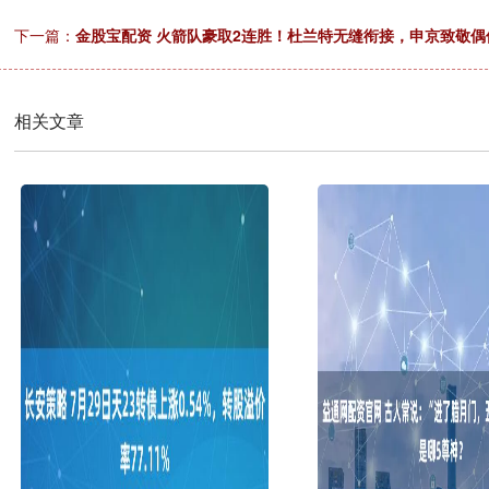
下一篇：
金股宝配资 火箭队豪取2连胜！杜兰特无缝衔接，申京致敬
相关文章