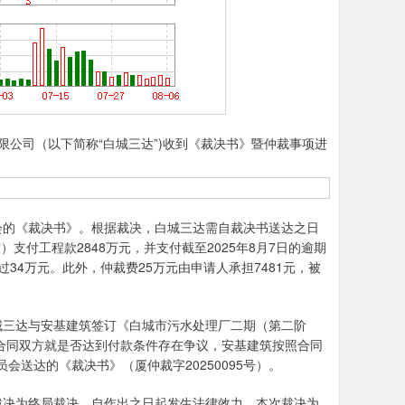
限公司（以下简称“白城三达”)收到《裁决书》暨仲裁事项进
的《裁决书》。根据裁决，白城三达需自裁决书送达之日
支付工程款2848万元，并支付截至2025年8月7日的逾期
34万元。此外，仲裁费25万元由申请人承担7481元，被
城三达与安基建筑签订《白城市污水处理厂二期（第二阶
因合同双方就是否达到付款条件存在争议，安基建筑按照合同
会送达的《裁决书》（厦仲裁字20250095号）。
决为终局裁决，自作出之日起发生法律效力。本次裁决为