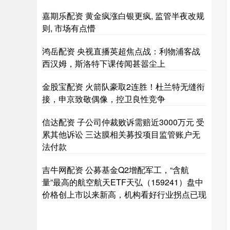
嘉期乐配资 黄金疯涨白银更疯, 监管半夜改规
则, 市场有点懵
鸿岳配资 央视直播英超焦点战：利物浦客战
西汉姆，斯洛特下课传闻甚嚣尘上
金股宝配资 火箭队豪取2连胜！杜兰特无缝衔
接，申京致敬偶像，控卫良性竞争
信达配资 子公司仲裁败诉需赔近3000万元 受
累其他诉讼 三达膜相关募投项目监管账户无
法付款
吉牛网配资 公募基金Q2增配军工，“含航
量”最高的航空航天ETF天弘（159241）盘中
价格创上市以来新高，机构看好行业拐点已现