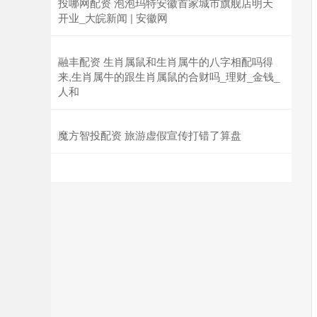
投哪网配资 泡泡玛特安徽首家城市旗舰店明天
开业_大皖新闻 | 安徽网
融丰配资 生肖属鼠和生肖属牛的八字相配吗得
来,生肖属牛的跟生肖属鼠的合财吗_理财_金钱_
人和
魔方智投配资 旅游虚假宣传打错了算盘