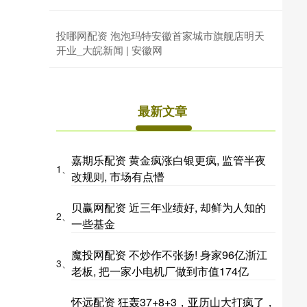
投哪网配资 泡泡玛特安徽首家城市旗舰店明天
开业_大皖新闻 | 安徽网
最新文章
嘉期乐配资 黄金疯涨白银更疯, 监管半夜
1、
改规则, 市场有点懵
贝赢网配资 近三年业绩好, 却鲜为人知的
2、
一些基金
魔投网配资 不炒作不张扬! 身家96亿浙江
3、
老板, 把一家小电机厂做到市值174亿
怀远配资 狂轰37+8+3，亚历山大打疯了，