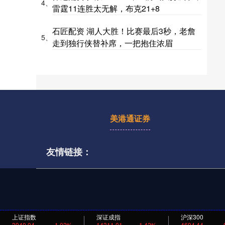
4、
雷霆11连胜太无解，布克21+8
石匠配资 湖人大胜！比赛最后3秒，老詹
5、
走到独行侠替补席，一把抱住浓眉
美港通证券
友情链接：
上证指数
深证成指
沪深300
3940.04
1.02%
14311.01
1.42%
4694.44