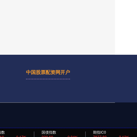
中国股票配资网开户
指数
国债指数
期指IC0
.10
0.17%
229.69
0.04%
7877.80
2.13%