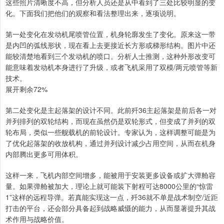
这些照片清晰度不高，但分析人员还是从中看到了三处比较明显的变
化。下面我们把他们的观察和看法整理出来，逐项说明。
第一处变化在发动机尾喷管位置，机身轮廓发生了变化。原来这一带
是内凹的弧线形状，现在看上去更接近长方形或梯形结构。图片中还
能较清楚地看到三个发动机的喷口。分析人士推测，这种外形改变可
能意味着发动机本身进行了升级，或者飞机采用了双模/两元喷管等新
技术。
展开剩余72%
第二处变化是主起落架的设计不同。此前歼36主起落架是前后各一对
并列排列的双轮结构，而现在虽然仍是双轮形式，但变成了并列的双
轮布局，类似一些舰载机的前轮设计。专家认为，这样调整可能是为
了优化起落架的收放机构，通过并列设计减少占用空间，从而在机身
内部腾出更多可用体积。
这样一来，飞机内部空间增多，能被用于安装更多设备或扩大弹舱容
量。如果弹舱被加大，理论上就可能装下射程可达8000公里的“惊雷
1”这样的远程导弹。若真能实现这一点，歼36就不单是战术制空/近距
打击的平台，还会部分具备起到战略威慑的能力，从而显著提升其战
术作用与战略价值。