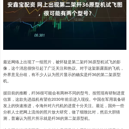
最近网络上出现了一组照片，被怀疑是第二架歼36原型机试飞的影
像，这个消息很快引起了广泛关注和热议。对于这架新露面的飞机，
外界意见分歧，有不少人认为照片显示的确实是歼36的第二架原型
机。
据目前的推断，歼36很可能会有两种不同的型号。按照现有研制进度
估算，这款先进战机有望在2030年前后进入现役。中国在军用装备研
发上的快速推进，令海外对六代机的进度十分关注。最近，国外一些
分析人士把网上流传的照片放大研究，做了细致比对，然后大胆猜
测，普遍认为照片所示就是歼36的第二架原型机。