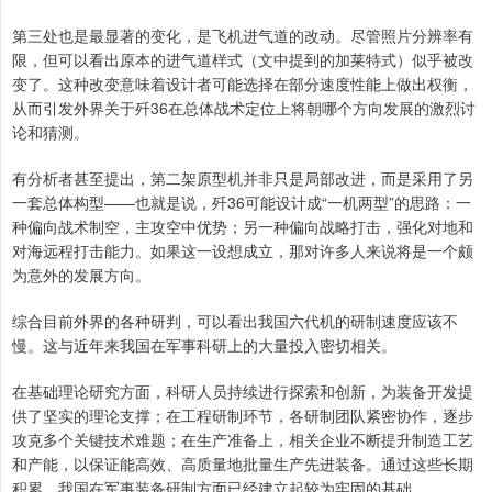
第三处也是最显著的变化，是飞机进气道的改动。尽管照片分辨率有
限，但可以看出原本的进气道样式（文中提到的加莱特式）似乎被改
变了。这种改变意味着设计者可能选择在部分速度性能上做出权衡，
从而引发外界关于歼36在总体战术定位上将朝哪个方向发展的激烈讨
论和猜测。
有分析者甚至提出，第二架原型机并非只是局部改进，而是采用了另
一套总体构型——也就是说，歼36可能设计成“一机两型”的思路：一
种偏向战术制空，主攻空中优势；另一种偏向战略打击，强化对地和
对海远程打击能力。如果这一设想成立，那对许多人来说将是一个颇
为意外的发展方向。
综合目前外界的各种研判，可以看出我国六代机的研制速度应该不
慢。这与近年来我国在军事科研上的大量投入密切相关。
在基础理论研究方面，科研人员持续进行探索和创新，为装备开发提
供了坚实的理论支撑；在工程研制环节，各研制团队紧密协作，逐步
攻克多个关键技术难题；在生产准备上，相关企业不断提升制造工艺
和产能，以保证能高效、高质量地批量生产先进装备。通过这些长期
积累，我国在军事装备研制方面已经建立起较为牢固的基础。